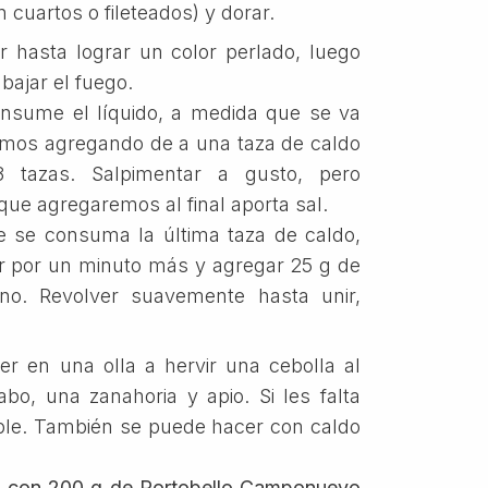
 cuartos o fileteados) y dorar.
ar hasta lograr un color perlado, luego
 bajar el fuego.
onsume el líquido, a medida que se va
amos agregando de a una taza de caldo
3 tazas. Salpimentar a gusto, pero
ue agregaremos al final aporta sal.
e se consuma la última taza de caldo,
er por un minuto más y agregar 25 g de
o. Revolver suavemente hasta unir,
er en una olla a hervir una cebolla al
bo, una zanahoria y apio. Si les falta
xible. También se puede hacer con caldo
a con 200 g de Portobello Camponuevo