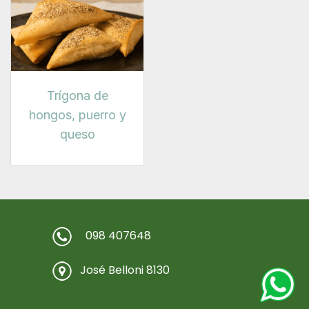
Trígona de
hongos, puerro y
queso
098 407648
José Belloni 8130