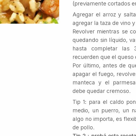
(previamente cortados en
Agregar el arroz y salt
agregar la taza de vino y
Revolver mientras se c
quedando sin líquido, v
hasta completar las 
recuerden que el queso q
Por último, antes de qu
apagar el fuego, revolv
manteca y el parmesan
debe quedar cremoso.
Tip 1
:
para el caldo pon
medio, un puerro, un na
algo no importa, es fle
de pollo.
Tip 2
:
probá esta recet