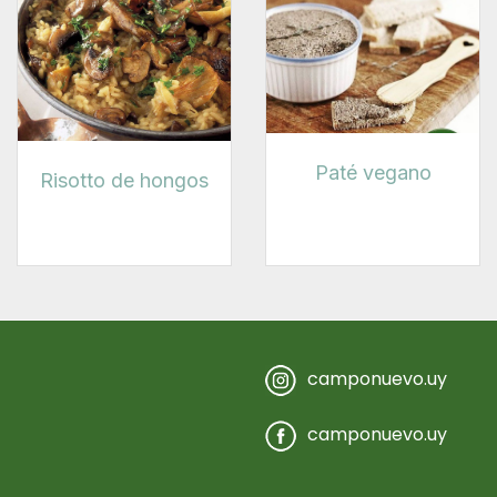
Paté vegano
Risotto de hongos
camponuevo.uy
camponuevo.uy