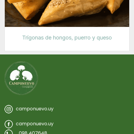
Trígonas de hongos, puerro y queso
camponuevo.uy
camponuevo.uy
098 407648