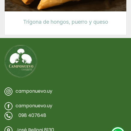
Trígona de hongos, puerro y queso
camponuevo.uy
camponuevo.uy
098 407648
José Belloni 8130